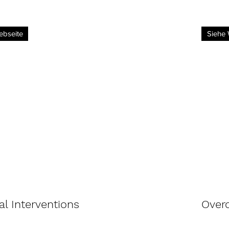
ebseite
Siehe 
al Interventions
Over